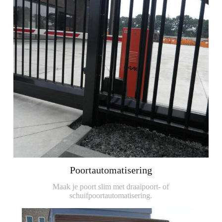
Poortautomatisering
Maak je poort slim met draaipoort- of
schuifpoortautomatisering.